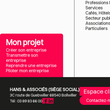
Professions 
Services
Cafés, Hôtel
Secteur publ
Association
Particuliers
Mon projet
Créer son entreprise
Transmettre son
entreprise
Reprendre une entreprise
Piloter mon entreprise
HANS & ASSOCIÉS (SIÈGE SOCIAL)
Espace cl
3C route de Guebwiller 68540 Bollwiller
Contactez-
Tél : 03 89 83 66 00