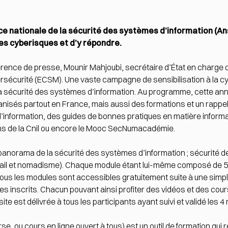
ce nationale de la sécurité des systèmes d’information (An
es cyberisques et d’y répondre.
nférence de presse, Mounir Mahjoubi, secrétaire d’État en charge
rsécurité (ECSM). Une vaste campagne de sensibilisation à la c
 la sécurité des systèmes d’information. Au programme, cette a
isés partout en France, mais aussi des formations et un rappel 
d’information, des guides de bonnes pratiques en matière inform
ns de la Cnil ou encore le Mooc SecNumacadémie.
orama de la sécurité des systèmes d’information ; sécurité de l’
ravail et nomadisme). Chaque module étant lui-même composé de 5
ous les modules sont accessibles gratuitement suite à une simple
es inscrits. Chacun pouvant ainsi profiter des vidéos et des cours
te est délivrée à tous les participants ayant suivi et validé les 
 ou cours en ligne ouvert à tous) est un outil de formation qui 