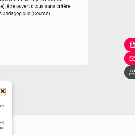
ve), être ouvert à tous sans critère
urs pédagogique (Course).
ent
uvez
our