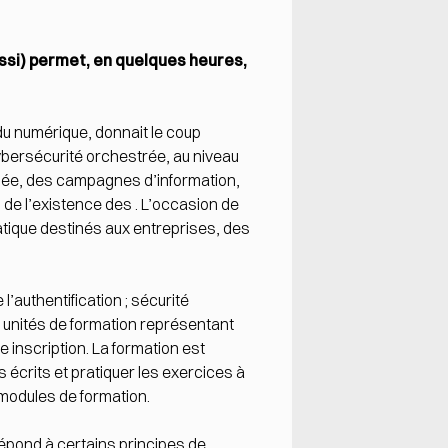
ssi) permet, en quelques heures,
 du numérique, donnait le coup
ybersécurité orchestrée, au niveau
nnée, des campagnes d’information,
de l’existence des . L’occasion de
atique destinés aux entreprises, des
authentification ; sécurité
 unités de formation représentant
 inscription. La formation est
 écrits et pratiquer les exercices à
4 modules de formation.
répond à certains principes de