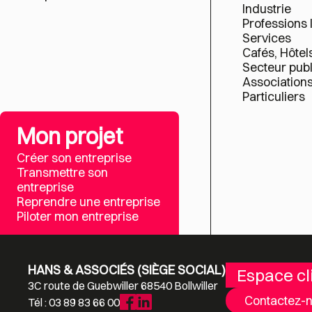
Industrie
Professions 
Services
Cafés, Hôtel
Secteur publ
Association
Particuliers
Mon projet
Créer son entreprise
Transmettre son
entreprise
Reprendre une entreprise
Piloter mon entreprise
HANS & ASSOCIÉS (SIÈGE SOCIAL)
Espace cl
3C route de Guebwiller 68540 Bollwiller
Contactez-
Tél : 03 89 83 66 00