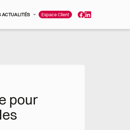
 ACTUALITÉS
Espace Client
 pour 
es 