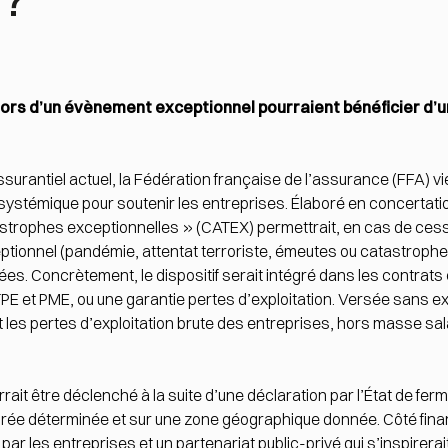
 lors d’un évènement exceptionnel pourraient bénéficier d’u
urantiel actuel, la Fédération française de l’assurance (FFA) vie
 systémique pour soutenir les entreprises. Élaboré en concertati
astrophes exceptionnelles » (CATEX) permettrait, en cas de cessa
eptionnel (pandémie, attentat terroriste, émeutes ou catastrophe
s. Concrètement, le dispositif serait intégré dans les contrats
PE et PME, ou une garantie pertes d’exploitation. Versée sans ex
 les pertes d’exploitation brute des entreprises, hors masse sal
rrait être déclenché à la suite d’une déclaration par l’État de fe
rée déterminée et sur une zone géographique donnée. Côté fina
par les entreprises et un partenariat public-privé qui s’inspire