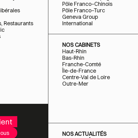
Pôle Franco–Chinois
libérales
Pôle Franco–Turc
Geneva Group
s, Restaurants
International
ic
s
NOS CABINETS
Haut-Rhin
Bas-Rhin
Franche-Comté
Île-de-France
Centre-Val de Loire
Outre-Mer
ient
nous
NOS ACTUALITÉS