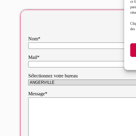
ce f
par
situ
Cliq
des 
Nom*
Mail*
Sélectionnez votre bureau
Message*