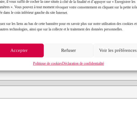
aire, il vous suffit de cocher la case située à côté de la finalité et d’appuyer sur « Enregistrer les
amètres ». Vous pouvez à tout moment révoquer votre consentement en cliquant sur la petite icô
ée dans le coin inférieur gauche du site Internet.
Contact
uez sur les liens au bas de cette bannière pour en savoir plus sur notre utilisation des cookies et
autres technologies, ainsi que sur la collecte et le traitement des données personnelles.
Prénom*
Accepter
Refuser
Voir les préférences
Objet de votre demande*
Politique de cookies
Déclaration de confidentialité