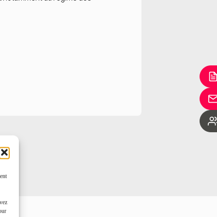
ent
uvez
our