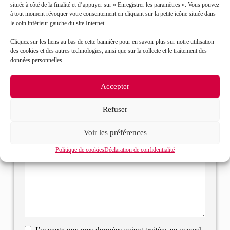
située à côté de la finalité et d’appuyer sur « Enregistrer les paramètres ». Vous pouvez
à tout moment révoquer votre consentement en cliquant sur la petite icône située dans
Mail*
le coin inférieur gauche du site Internet.
Cliquez sur les liens au bas de cette bannière pour en savoir plus sur notre utilisation
Objet de votre demande*
des cookies et des autres technologies, ainsi que sur la collecte et le traitement des
données personnelles.
Sélectionnez votre bureau
Accepter
Refuser
Message*
Voir les préférences
Politique de cookies
Déclaration de confidentialité
J’accepte que mes données soient traitées en accord