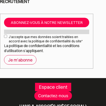
RECRUTEMENT
ABONNEZ-VOUS À NOTRE NEWSLETTER
Mail
*
RGPD
*
J’accepte que mes données soient traitées en
accord avec la politique de confidentialité du site
*
La
politique de confidentialité
et les
conditions
d’utilisation
s’appliquent.
Espace client
Contactez-nous