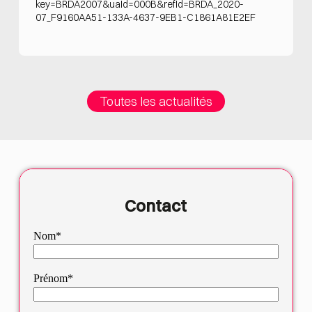
key=BRDA2007&uaId=000B&refId=BRDA_2020-
07_F9160AA51-133A-4637-9EB1-C1861A81E2EF
Toutes les actualités
Contact
Nom*
Prénom*