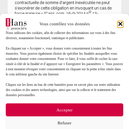
contractuelle de somme d’argent inexécutée ne peut
s’exonérer de cette obligation en invoquant un cas de
o
force majeure » (
Cass. com. 16-9-2014 n
13-
o
20.306 F-PB
:
RJDA 11/14 n
886
).
Vous contrôlez vos données
9.
Nous utilisons des cookies, afin de collecter des informations sur vous à des fins
diverses, notamment fonctionnel, statistique et publicitaire.
Cette position jurisprudentielle s’explique par le fait que
l’argent, qui est une chose fongible, peut toujours être
En cliquant sur « Accepter », vous donnez votre consentement à toutes les fins
remplacée, de sorte qu’il ne serait pas impossible pour
énoncées. Vous pouvez également choisir de spécifier les finalités auxquelles vous
le locataire de payer ses loyers. Ainsi, dès lors qu’il
souhaitez donner votre consentement. Pour ce faire, il vous suffit de cocher la case
n’est pas impossible pour le débiteur d’exécuter son
située à côté de la finalité et d’appuyer sur « Enregistrer les paramètres ». Vous pouvez
obligation, mais que cette exécution est seulement
à tout moment révoquer votre consentement en cliquant sur la petite icône située dans
rendue plus difficile par les circonstances, la force
le coin inférieur gauche du site Internet.
majeure ne peut pas être retenue (Cass. com. 31-5-
o
o
Cliquez sur les liens au bas de cette bannière pour en savoir plus sur notre utilisation
1976, n
75-14.625 : Bull. civ. IV n
186). Au contraire,
des cookies et des autres technologies, ainsi que sur la collecte et le traitement des
lorsque le débiteur parvient à prouver que l’exécution
données personnelles.
de l’obligation était rendue impossible en raison de la
survenance d’une épidémie, le critère d’irrésistibilité
serait caractérisé et la force majeure retenue (CA Paris
Accepter
o
17-3-2016 n
15/04263 : « Le caractère avéré de
l’épidémie qui a frappé l’Afrique de l’Ouest à partir du
Refuser
mois de décembre 2013, même à la considérer comme