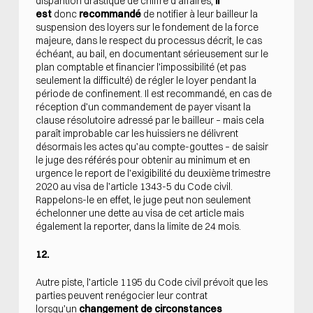
disparition drastique de chiffre d’affaires,
il
est
donc
recommandé
de notifier à leur bailleur la
suspension des loyers sur le fondement de la force
majeure, dans le respect du processus décrit, le cas
échéant, au bail, en documentant sérieusement sur le
plan comptable et financier l’impossibilité (et pas
seulement la difficulté) de régler le loyer pendant la
période de confinement. Il est recommandé, en cas de
réception d’un commandement de payer visant la
clause résolutoire adressé par le bailleur – mais cela
paraît improbable car les huissiers ne délivrent
désormais les actes qu’au compte-gouttes – de saisir
le juge des référés pour obtenir au minimum et en
urgence le report de l’exigibilité du deuxième trimestre
2020 au visa de l’article 1343-5 du Code civil.
Rappelons-le en effet, le juge peut non seulement
échelonner une dette au visa de cet article mais
également la reporter, dans la limite de 24 mois.
12.
Autre piste, l’article 1195 du Code civil prévoit que les
parties peuvent renégocier leur contrat
lorsqu’un
changement de circonstances