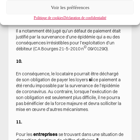
un cas de force majeure, ne suffit pas à établir ipso
facto que la baisse ou l’absence de trésorerie
Voir les préférences
invoquées par la société appelante lui serait imputable,
faute d’éléments comptables »).
Politique de cookies
Déclaration de confidentialité
Il a notamment été jugé qu’un défaut de paiement était
justifié par la survenance d’une épidémie qui a eu des
conséquences irrésistibles pour l’exploitation d’un
o
débiteur (CA Bourges 21-5-2010 n
09/01290).
10.
En conséquence, le locataire pourrait être déchargé
de son obligation de payer les loyers
si
ce paiement a
été rendu impossible par la survenance de l’épidémie
de coronavirus. Au contraire, lorsque l’exécution de
son obligation est seulement plus difficile, il ne pourra
pas bénéficier de la force majeure et devra solliciter la
mise en œuvre d’autres mécanismes.
11.
Pour les
entreprises
se trouvant dans une situation de