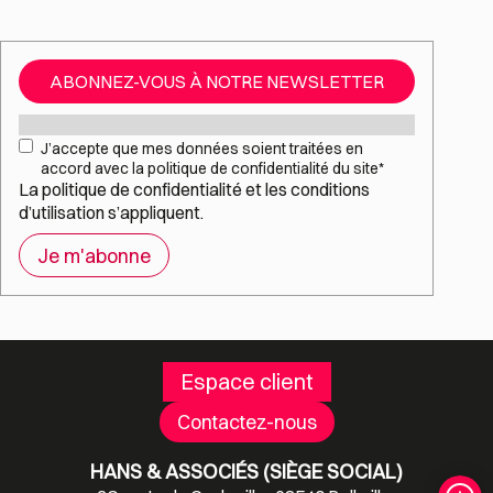
ABONNEZ-VOUS À NOTRE NEWSLETTER
Mail
*
RGPD
*
J’accepte que mes données soient traitées en
accord avec la politique de confidentialité du site
*
La
politique de confidentialité
et les
conditions
d’utilisation
s’appliquent.
Espace client
Contactez-nous
HANS & ASSOCIÉS (SIÈGE SOCIAL)