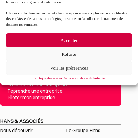
d’utilisation
s’appliquent.
le coin inférieur gauche du site Internet.
Cliquez sur les liens au bas de cette bannière pour en savoir plus sur notre utilisation
des cookies et des autres technologies, ainsi que sur la collecte et le traitement des
données personnelles.
Accepter
Refuser
Voir les préférences
Mon projet
Créer son entreprise
Politique de cookies
Déclaration de confidentialité
Transmettre son entreprise
Reprendre une entreprise
Piloter mon entreprise
HANS & ASSOCIÉS
Nous découvrir
Le Groupe Hans