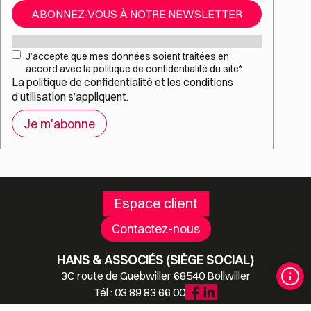
ABONNEZ-VOUS À NOTRE NEWSLETTER
Mail
*
RGPD
*
J’accepte que mes données soient traitées en
accord avec la politique de confidentialité du site
*
La
politique de confidentialité
et les
conditions
d’utilisation
s’appliquent.
Espace client
Contactez-nous
HANS & ASSOCIÉS (SIÈGE SOCIAL)
3C route de Guebwiller 68540 Bollwiller
Tél : 03 89 83 66 00