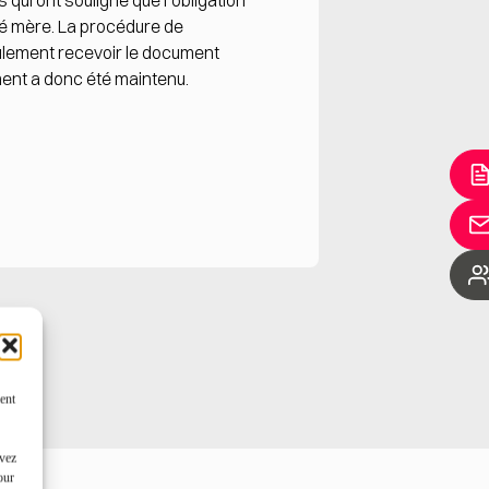
 qui ont souligné que l’obligation
été mère. La procédure de
seulement recevoir le document
ment a donc été maintenu.
ent
uvez
our