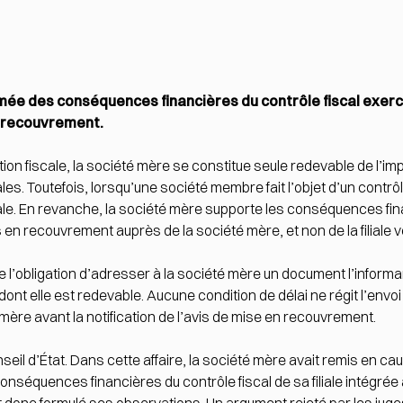
mée des conséquences financières du contrôle fiscal exercé 
en recouvrement.
tion fiscale, la société mère se constitue seule redevable de l’im
les. Toutefois, lorsqu’une société membre fait l’objet d’un contrôl
liale. En revanche, la société mère supporte les conséquences fi
en recouvrement auprès de la société mère, et non de la filiale vé
lle l’obligation d’adresser à la société mère un document l’inform
d dont elle est redevable. Aucune condition de délai ne régit l’env
mère avant la notification de l’avis de mise en recouvrement.
seil d’État. Dans cette affaire, la société mère avait remis en ca
 conséquences financières du contrôle fiscal de sa filiale intégré