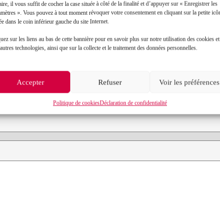
aire, il vous suffit de cocher la case située à côté de la finalité et d’appuyer sur « Enregistrer les
amètres ». Vous pouvez à tout moment révoquer votre consentement en cliquant sur la petite icô
ée dans le coin inférieur gauche du site Internet.
Contact
uez sur les liens au bas de cette bannière pour en savoir plus sur notre utilisation des cookies et
autres technologies, ainsi que sur la collecte et le traitement des données personnelles.
Prénom*
Accepter
Refuser
Voir les préférences
Objet de votre demande*
Politique de cookies
Déclaration de confidentialité