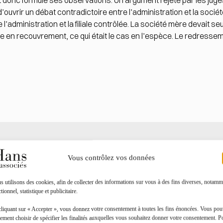
et donc formulé ses observations. Un argument rejeté par les juges
d’ouvrir un débat contradictoire entre l’administration et la soci
e l’administration et la filiale contrôlée. La société mère devait 
se en recouvrement, ce qui était le cas en l’espèce. Le redresse
Toutes les actualités
Vous contrôlez vos données
 utilisons des cookies, afin de collecter des informations sur vous à des fins diverses, notamm
tionnel, statistique et publicitaire.
cliquant sur « Accepter », vous donnez votre consentement à toutes les fins énoncées. Vous po
ement choisir de spécifier les finalités auxquelles vous souhaitez donner votre consentement. P