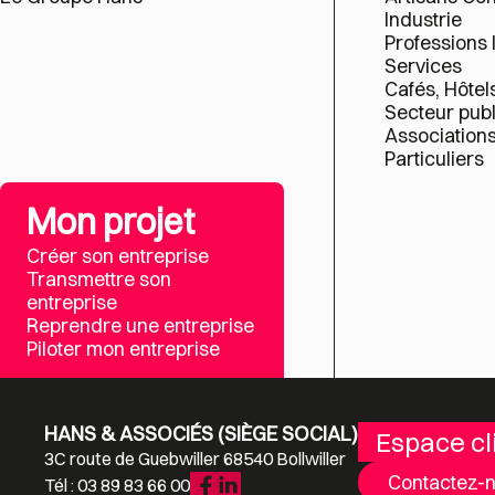
Industrie
Professions 
Services
Cafés, Hôtel
Secteur publ
Association
Particuliers
Mon projet
Créer son entreprise
Transmettre son
entreprise
Reprendre une entreprise
Piloter mon entreprise
HANS & ASSOCIÉS (SIÈGE SOCIAL)
Espace cl
3C route de Guebwiller 68540 Bollwiller
Contactez-
Tél : 03 89 83 66 00