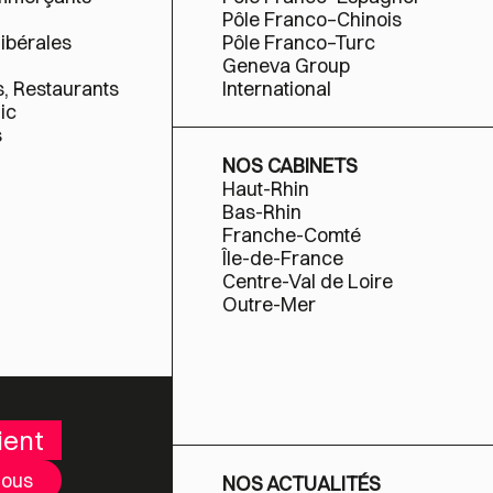
Pôle Franco–Chinois
libérales
Pôle Franco–Turc
Geneva Group
s, Restaurants
International
ic
s
NOS CABINETS
Haut-Rhin
Bas-Rhin
Franche-Comté
Île-de-France
Centre-Val de Loire
Outre-Mer
ient
nous
NOS ACTUALITÉS