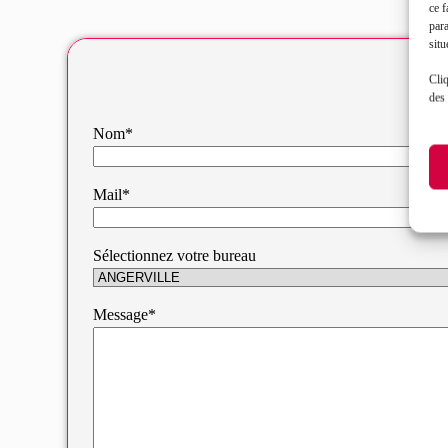
ce f
par
situ
Cliq
des 
Nom*
Mail*
Sélectionnez votre bureau
Message*