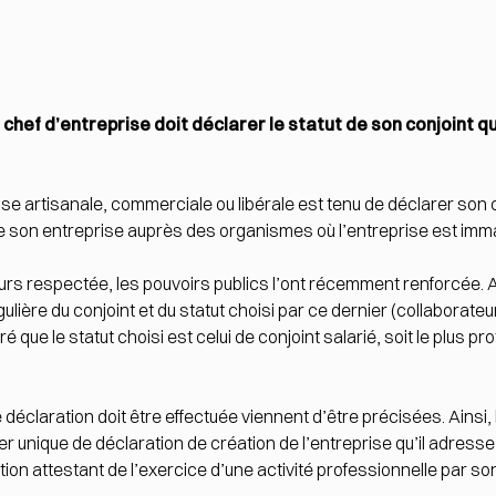
 chef d’entreprise doit déclarer le statut de son conjoint qu
rise artisanale, commerciale ou libérale est tenu de déclarer son
 de son entreprise auprès des organismes où l’entreprise est imma
ours respectée, les pouvoirs publics l’ont récemment renforcée. Ai
gulière du conjoint et du statut choisi par ce dernier (collaborateur
 que le statut choisi est celui de conjoint salarié, soit le plus prot
déclaration doit être effectuée viennent d’être précisées. Ainsi, l
ier unique de déclaration de création de l’entreprise qu’il adress
tion attestant de l’exercice d’une activité professionnelle par son