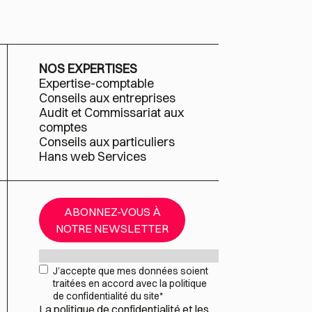
NOS EXPERTISES
Expertise-comptable
Conseils aux entreprises
Audit et Commissariat aux
comptes
Conseils aux particuliers
Hans web Services
ABONNEZ-VOUS À
NOTRE NEWSLETTER
Mail
*
RGPD
*
J’accepte que mes données soient
traitées en accord avec la politique
de confidentialité du site
*
La
politique de confidentialité
et les