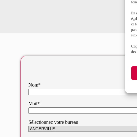
fonc
En 
égal
ce f
par
situ
Cliq
des 
Nom*
Mail*
Sélectionnez votre bureau