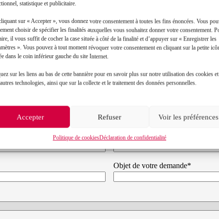
Toutes les actualités
tionnel, statistique et publicitaire.
cliquant sur « Accepter », vous donnez votre consentement à toutes les fins énoncées. Vous po
ement choisir de spécifier les finalités auxquelles vous souhaitez donner votre consentement. P
aire, il vous suffit de cocher la case située à côté de la finalité et d’appuyer sur « Enregistrer les
amètres ». Vous pouvez à tout moment révoquer votre consentement en cliquant sur la petite icô
ée dans le coin inférieur gauche du site Internet.
uez sur les liens au bas de cette bannière pour en savoir plus sur notre utilisation des cookies et
autres technologies, ainsi que sur la collecte et le traitement des données personnelles.
Contact
Accepter
Refuser
Voir les préférences
Prénom*
Politique de cookies
Déclaration de confidentialité
Objet de votre demande*