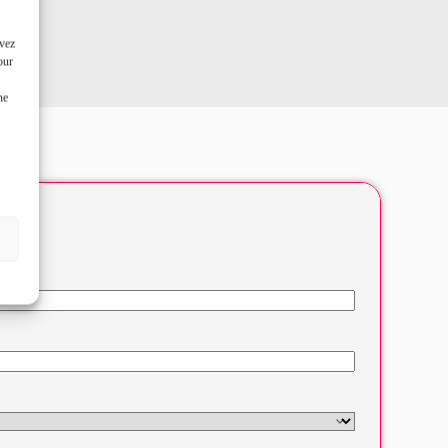
uvez
our
ne