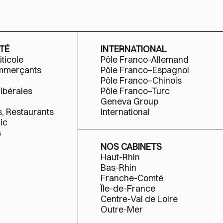
TÉ
INTERNATIONAL
iticole
Pôle Franco-Allemand
ommerçants
Pôle Franco–Espagnol
Pôle Franco–Chinois
libérales
Pôle Franco–Turc
Geneva Group
s, Restaurants
International
ic
s
NOS CABINETS
Haut-Rhin
Bas-Rhin
Franche-Comté
Île-de-France
Centre-Val de Loire
Outre-Mer