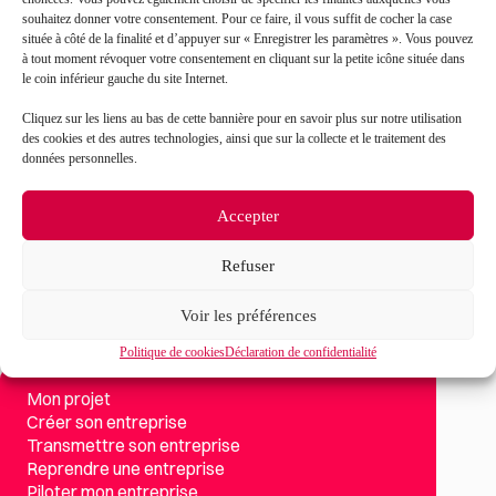
souhaitez donner votre consentement. Pour ce faire, il vous suffit de cocher la case
située à côté de la finalité et d’appuyer sur « Enregistrer les paramètres ». Vous pouvez
J’accepte que mes données soient traitées en accord
RGPD
à tout moment révoquer votre consentement en cliquant sur la petite icône située dans
avec la politique de confidentialité du site*
le coin inférieur gauche du site Internet.
Cliquez sur les liens au bas de cette bannière pour en savoir plus sur notre utilisation
La
politique de confidentialité
et les
conditions
des cookies et des autres technologies, ainsi que sur la collecte et le traitement des
d’utilisation
s’appliquent.
données personnelles.
Accepter
Refuser
Voir les préférences
Politique de cookies
Déclaration de confidentialité
Mon projet
Créer son entreprise
Transmettre son entreprise
Reprendre une entreprise
Piloter mon entreprise