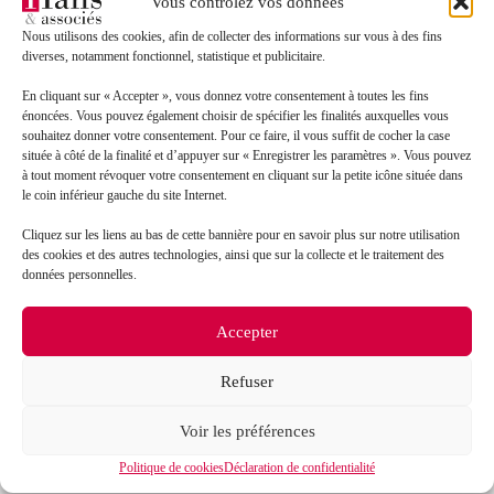
Vous contrôlez vos données
partielle ?
Nous utilisons des cookies, afin de collecter des informations sur vous à des fins
diverses, notamment fonctionnel, statistique et publicitaire.
Les 2 dispositifs ne sont pas cumulables sur une même
période et un même salarié.
En cliquant sur « Accepter », vous donnez votre consentement à toutes les fins
énoncées. Vous pouvez également choisir de spécifier les finalités auxquelles vous
Toutefois, il vous est possible de placer une partie de
souhaitez donner votre consentement. Pour ce faire, il vous suffit de cocher la case
vos salariés en activité partielle de longue durée et une
située à côté de la finalité et d’appuyer sur « Enregistrer les paramètres ». Vous pouvez
autre en activité partielle si votre entreprise rencontre
à tout moment révoquer votre consentement en cliquant sur la petite icône située dans
une des situations suivantes :
le coin inférieur gauche du site Internet.
Cliquez sur les liens au bas de cette bannière pour en savoir plus sur notre utilisation
difficultés d’approvisionnement
en matières
des cookies et des autres technologies, ainsi que sur la collecte et le traitement des
premières ou énergie
données personnelles.
sinistre, intempéries
ou autre
circonstance de
caractère exceptionnel
transformation,
Accepter
restructuration
ou
modernisation
de votre
entreprise.
Refuser
Voir les préférences
Politique de cookies
Déclaration de confidentialité
Toutes les actualités