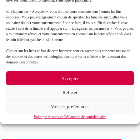
diverses, notamment fonctionnel, statistique et publicitaire.
En cliquant sur « Accepter », vous donnez votre consentement à toutes les fins
énoncées. Vous pouvez également choisir de spécifier les finalités auxquelles vous
souhaitez donner votre consentement. Pour ce faire, il vous suffit de cocher la case
située à côté de la finalité et d’appuyer sur « Enregistrer les paramètres ». Vous pouvez
à tout moment révoquer votre consentement en cliquant sur la petite icône située dans
le coin inférieur gauche du site Internet.
Cliquez sur les liens au bas de cette bannière pour en savoir plus sur notre utilisation
J’accepte que mes données soient traitées en accord
RGPD
avec la politique de confidentialité du site*
des cookies et des autres technologies, ainsi que sur la collecte et le traitement des
données personnelles.
La
politique de confidentialité
et les
conditions
d’utilisation
s’appliquent.
Accepter
Refuser
Voir les préférences
Politique de cookies
Déclaration de confidentialité