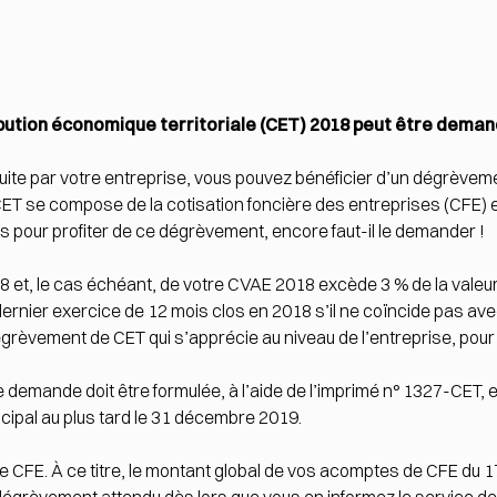
tion économique territoriale (CET) 2018 peut être demandé
oduite par votre entreprise, vous pouvez bénéficier d’un dégrève
CET se compose de la cotisation foncière des entreprises (CFE) et
s pour profiter de ce dégrèvement, encore faut-il le demander !
et, le cas échéant, de votre CVAE 2018 excède 3 % de la valeur 
ernier exercice de 12 mois clos en 2018 s’il ne coïncide pas avec
dégrèvement de CET qui s’apprécie au niveau de l’entreprise, pou
 demande doit être formulée, à l’aide de l’imprimé n° 1327-CET, 
cipal au plus tard le 31 décembre 2019.
 CFE. À ce titre, le montant global de vos acomptes de CFE du 17