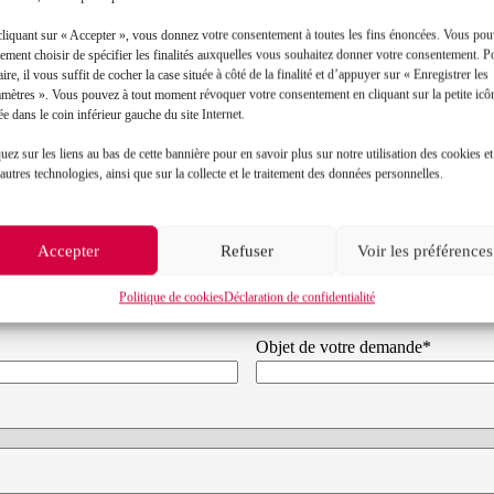
cliquant sur « Accepter », vous donnez votre consentement à toutes les fins énoncées. Vous po
ement choisir de spécifier les finalités auxquelles vous souhaitez donner votre consentement. P
aire, il vous suffit de cocher la case située à côté de la finalité et d’appuyer sur « Enregistrer les
amètres ». Vous pouvez à tout moment révoquer votre consentement en cliquant sur la petite icô
ée dans le coin inférieur gauche du site Internet.
uez sur les liens au bas de cette bannière pour en savoir plus sur notre utilisation des cookies et
autres technologies, ainsi que sur la collecte et le traitement des données personnelles.
Contact
Accepter
Refuser
Voir les préférences
Prénom*
Politique de cookies
Déclaration de confidentialité
Objet de votre demande*