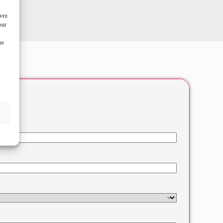
uvez
our
ne