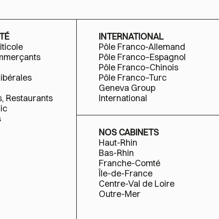
TÉ
INTERNATIONAL
iticole
Pôle Franco-Allemand
ommerçants
Pôle Franco–Espagnol
Pôle Franco–Chinois
libérales
Pôle Franco–Turc
Geneva Group
s, Restaurants
International
ic
s
NOS CABINETS
Haut-Rhin
Bas-Rhin
Franche-Comté
Île-de-France
Centre-Val de Loire
Outre-Mer