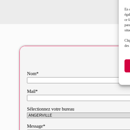
En 
égal
ce f
par
situ
Cliq
des 
Nom*
Mail*
Sélectionnez votre bureau
Message*