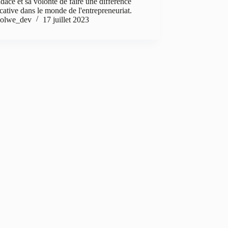
dace et sa volonté de faire une différence
icative dans le monde de l'entrepreneuriat.
olwe_dev
17 juillet 2023