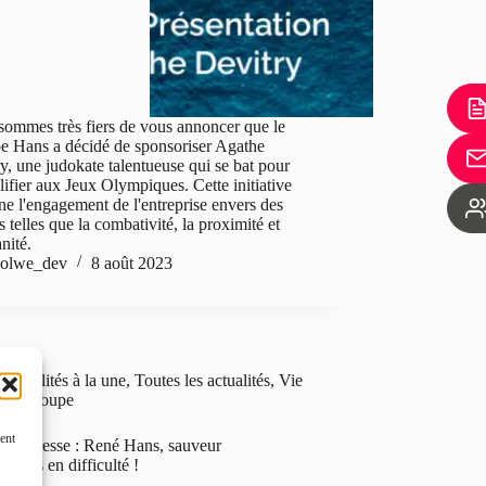
ommes très fiers de vous annoncer que le
e Hans a décidé de sponsoriser Agathe
y, une judokate talentueuse qui se bat pour
lifier aux Jeux Olympiques. Cette initiative
ne l'engagement de l'entreprise envers des
s telles que la combativité, la proximité et
nité.
olwe_dev
8 août 2023
Actualités à la une
,
Toutes les actualités
,
Vie
du Groupe
ent
e de presse : René Hans, sauveur
eprises en difficulté !