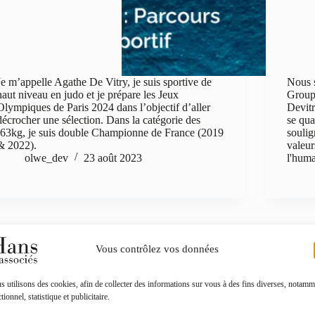
Je m’appelle Agathe De Vitry, je suis sportive de
Nous s
haut niveau en judo et je prépare les Jeux
Group
Olympiques de Paris 2024 dans l’objectif d’aller
Devitr
décrocher une sélection. Dans la catégorie des
se qua
-63kg, je suis double Championne de France (2019
soulig
& 2022).
valeur
olwe_dev
23 août 2023
l'huma
Toutes les actualités
Vous contrôlez vos données
De l’Entrepreneuriat au Sommet : Le Partenariat
 utilisons des cookies, afin de collecter des informations sur vous à des fins diverses, notamm
Inspirant de Joris Ougier et Hans & associés !
Articl
tionnel, statistique et publicitaire.
d’entr