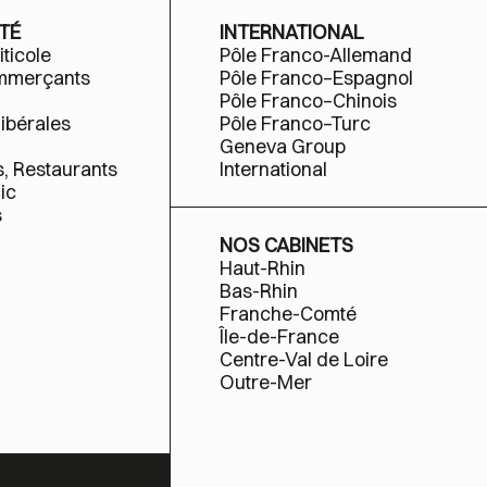
TÉ
INTERNATIONAL
iticole
Pôle Franco-Allemand
ommerçants
Pôle Franco–Espagnol
Pôle Franco–Chinois
libérales
Pôle Franco–Turc
Geneva Group
s, Restaurants
International
ic
s
NOS CABINETS
Haut-Rhin
Bas-Rhin
Franche-Comté
Île-de-France
Centre-Val de Loire
Outre-Mer