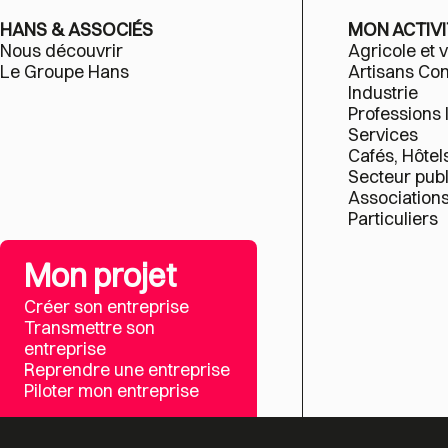
HANS & ASSOCIÉS
MON ACTIVI
Nous découvrir
Agricole et v
Le Groupe Hans
Artisans C
Industrie
Professions 
Services
Cafés, Hôtel
Secteur publ
Association
Particuliers
Mon projet
Créer son entreprise
Transmettre son
entreprise
Reprendre une entreprise
Piloter mon entreprise