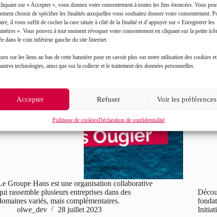
cliquant sur « Accepter », vous donnez votre consentement à toutes les fins énoncées. Vous po
ement choisir de spécifier les finalités auxquelles vous souhaitez donner votre consentement. P
aire, il vous suffit de cocher la case située à côté de la finalité et d’appuyer sur « Enregistrer les
amètres ». Vous pouvez à tout moment révoquer votre consentement en cliquant sur la petite icô
ée dans le coin inférieur gauche du site Internet.
uez sur les liens au bas de cette bannière pour en savoir plus sur notre utilisation des cookies et
autres technologies, ainsi que sur la collecte et le traitement des données personnelles.
Accepter
Refuser
Voir les préférences
Politique de cookies
Déclaration de confidentialité
Le Groupe Hans est une organisation collaborative
qui rassemble plusieurs entreprises dans des
Découv
domaines variés, mais complémentaires.
fondat
olwe_dev
28 juillet 2023
Initia