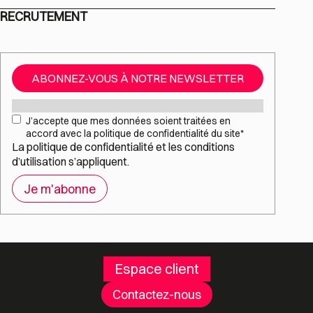
RECRUTEMENT
ABONNEZ-VOUS À NOTRE NEWSLETTER
Mail
*
RGPD
*
J’accepte que mes données soient traitées en
accord avec la politique de confidentialité du site
*
La
politique de confidentialité
et les
conditions
d’utilisation
s’appliquent.
Espace client
Contactez-nous