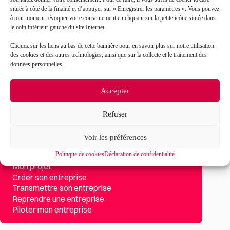
J’accepte que mes données soient traitées en accord
RGPD
située à côté de la finalité et d’appuyer sur « Enregistrer les paramètres ». Vous pouvez
avec la politique de confidentialité du site*
à tout moment révoquer votre consentement en cliquant sur la petite icône située dans
le coin inférieur gauche du site Internet.
La
politique de confidentialité
et les
conditions
Cliquez sur les liens au bas de cette bannière pour en savoir plus sur notre utilisation
d’utilisation
s’appliquent.
des cookies et des autres technologies, ainsi que sur la collecte et le traitement des
données personnelles.
Accepter
Refuser
Voir les préférences
Politique de cookies
Déclaration de confidentialité
Mon projet
Créer son entreprise
Transmettre son entreprise
Reprendre une entreprise
Piloter mon entreprise