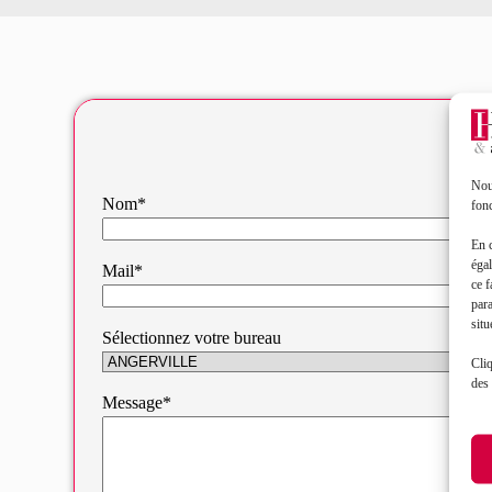
Nous
Nom*
fonc
En 
égal
Mail*
ce f
par
situ
Sélectionnez votre bureau
Cliq
des 
Message*