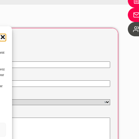
ent
uvez
our
ne