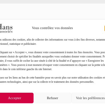
Vous contrôlez vos données
Contact
 utilisons des cookies, afin de collecter des informations sur vous à des fins diverses, notamm
Prénom*
tionnel, statistique et publicitaire.
cliquant sur « Accepter », vous donnez votre consentement à toutes les fins énoncées. Vous po
ement choisir de spécifier les finalités auxquelles vous souhaitez donner votre consentement. P
Objet de votre demande*
aire, il vous suffit de cocher la case située à côté de la finalité et d’appuyer sur « Enregistrer les
amètres ». Vous pouvez à tout moment révoquer votre consentement en cliquant sur la petite icô
ée dans le coin inférieur gauche du site Internet.
uez sur les liens au bas de cette bannière pour en savoir plus sur notre utilisation des cookies et
autres technologies, ainsi que sur la collecte et le traitement des données personnelles.
Accepter
Refuser
Voir les préférences