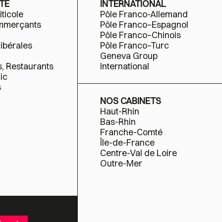
TÉ
INTERNATIONAL
iticole
Pôle Franco-Allemand
ommerçants
Pôle Franco–Espagnol
Pôle Franco–Chinois
libérales
Pôle Franco–Turc
Geneva Group
s, Restaurants
International
ic
s
NOS CABINETS
Haut-Rhin
Bas-Rhin
Franche-Comté
Île-de-France
Centre-Val de Loire
Outre-Mer