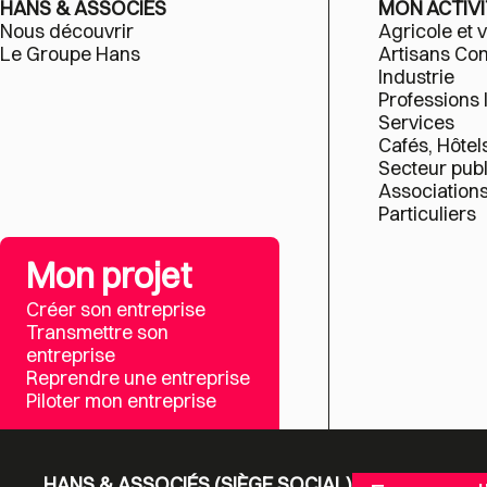
HANS & ASSOCIÉS
MON ACTIVI
Nous découvrir
Agricole et v
Le Groupe Hans
Artisans C
Industrie
Professions 
Services
Cafés, Hôtel
Secteur publ
Association
Particuliers
Mon projet
Créer son entreprise
Transmettre son
entreprise
Reprendre une entreprise
Piloter mon entreprise
HANS & ASSOCIÉS (SIÈGE SOCIAL)