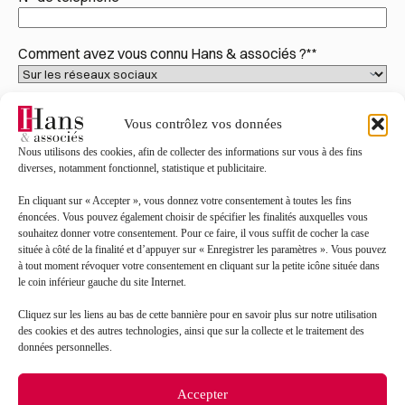
Comment avez vous connu Hans & associés ?*
*
Êtes-vous déjà client du cabinet ?*
*
Vous contrôlez vos données
Nous utilisons des cookies, afin de collecter des informations sur vous à des fins
Objet de votre demande*
*
diverses, notamment fonctionnel, statistique et publicitaire.
En cliquant sur « Accepter », vous donnez votre consentement à toutes les fins
énoncées. Vous pouvez également choisir de spécifier les finalités auxquelles vous
Message*
*
souhaitez donner votre consentement. Pour ce faire, il vous suffit de cocher la case
située à côté de la finalité et d’appuyer sur « Enregistrer les paramètres ». Vous pouvez
à tout moment révoquer votre consentement en cliquant sur la petite icône située dans
le coin inférieur gauche du site Internet.
Cliquez sur les liens au bas de cette bannière pour en savoir plus sur notre utilisation
des cookies et des autres technologies, ainsi que sur la collecte et le traitement des
données personnelles.
Accepter