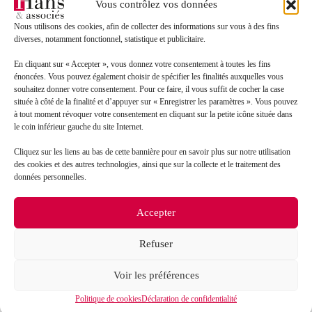
Vous contrôlez vos données
Nous utilisons des cookies, afin de collecter des informations sur vous à des fins
diverses, notamment fonctionnel, statistique et publicitaire.
En cliquant sur « Accepter », vous donnez votre consentement à toutes les fins
énoncées. Vous pouvez également choisir de spécifier les finalités auxquelles vous
souhaitez donner votre consentement. Pour ce faire, il vous suffit de cocher la case
située à côté de la finalité et d’appuyer sur « Enregistrer les paramètres ». Vous pouvez
à tout moment révoquer votre consentement en cliquant sur la petite icône située dans
le coin inférieur gauche du site Internet.
Cliquez sur les liens au bas de cette bannière pour en savoir plus sur notre utilisation
des cookies et des autres technologies, ainsi que sur la collecte et le traitement des
données personnelles.
Accepter
RGPD
*
J’accepte que mes données soient traitées en accord
avec la politique de confidentialité du site*
*
Refuser
La
politique de confidentialité
et les
conditions d’utilisation
s’appliquent.
Voir les préférences
Politique de cookies
Déclaration de confidentialité