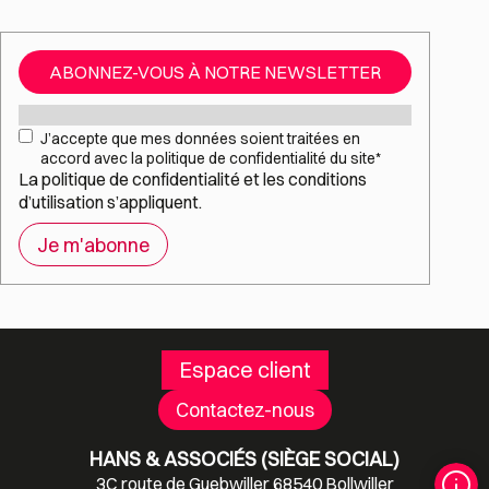
ABONNEZ-VOUS À NOTRE NEWSLETTER
Mail
*
RGPD
*
J’accepte que mes données soient traitées en
accord avec la politique de confidentialité du site
*
La
politique de confidentialité
et les
conditions
d’utilisation
s’appliquent.
Espace client
Contactez-nous
HANS & ASSOCIÉS (SIÈGE SOCIAL)
3C route de Guebwiller 68540 Bollwiller