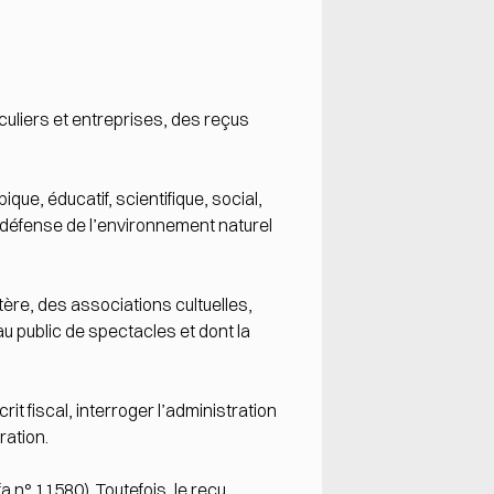
culiers et entreprises, des reçus
ue, éducatif, scientifique, social,
 la défense de l’environnement naturel
ère, des associations cultuelles,
u public de spectacles et dont la
it fiscal, interroger l’administration
ration.
fa n° 11580). Toutefois, le reçu