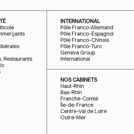
TÉ
INTERNATIONAL
iticole
Pôle Franco-Allemand
ommerçants
Pôle Franco–Espagnol
Pôle Franco–Chinois
libérales
Pôle Franco–Turc
Geneva Group
s, Restaurants
International
ic
s
NOS CABINETS
Haut-Rhin
Bas-Rhin
Franche-Comté
Île-de-France
Centre-Val de Loire
Outre-Mer