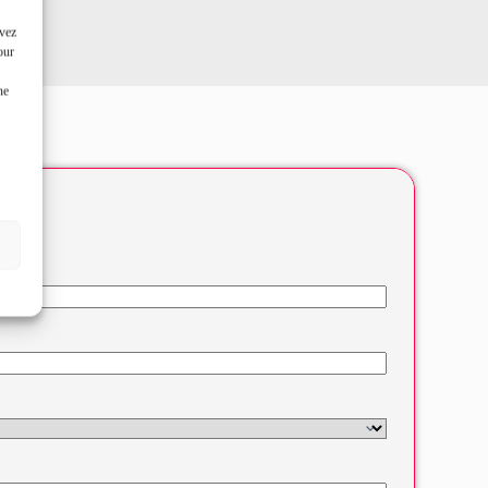
uvez
our
ne