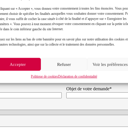
cliquant sur « Accepter », vous donnez votre consentement à toutes les fins énoncées. Vous po
ement choisir de spécifier les finalités auxquelles vous souhaitez donner votre consentement. P
aire, il vous suffit de cocher la case située à côté de la finalité et d’appuyer sur « Enregistrer les
amètres ». Vous pouvez à tout moment révoquer votre consentement en cliquant sur la petite icô
ée dans le coin inférieur gauche du site Internet.
uez sur les liens au bas de cette bannière pour en savoir plus sur notre utilisation des cookies et
autres technologies, ainsi que sur la collecte et le traitement des données personnelles.
Contact
Accepter
Refuser
Voir les préférences
Prénom*
Politique de cookies
Déclaration de confidentialité
Objet de votre demande*