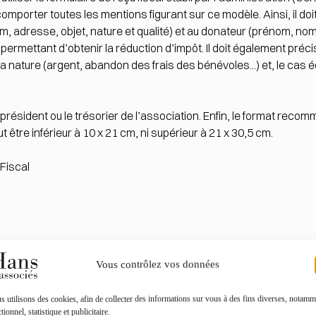
comporter toutes les mentions figurant sur ce modèle. Ainsi, il doit
om, adresse, objet, nature et qualité) et au donateur (prénom, no
permettant d’obtenir la réduction d’impôt. Il doit également préc
 sa nature (argent, abandon des frais des bénévoles...) et, le c
e président ou le trésorier de l’association. Enfin, le format reco
 être inférieur à 10 x 21 cm, ni supérieur à 21 x 30,5 cm.
 Fiscal
Vous contrôlez vos données
 utilisons des cookies, afin de collecter des informations sur vous à des fins diverses, notamm
Toutes les actualités
tionnel, statistique et publicitaire.