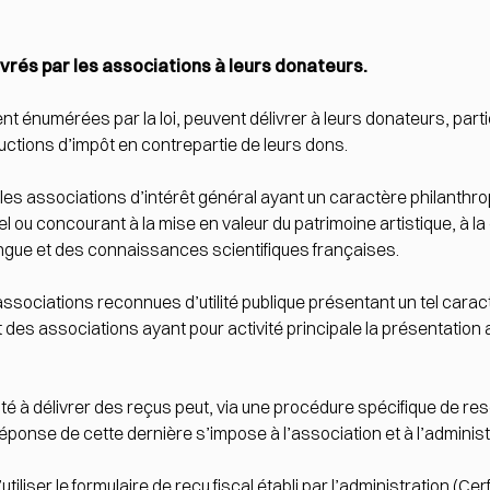
livrés par les associations à leurs donateurs.
nt énumérées par la loi, peuvent délivrer à leurs donateurs, parti
uctions d’impôt en contrepartie de leurs dons.
es associations d’intérêt général ayant un caractère philanthropiq
turel ou concourant à la mise en valeur du patrimoine artistique, à
a langue et des connaissances scientifiques françaises.
sociations reconnues d’utilité publique présentant un tel caract
des associations ayant pour activité principale la présentation a
ité à délivrer des reçus peut, via une procédure spécifique de rescr
réponse de cette dernière s’impose à l’association et à l’administ
tiliser le formulaire de reçu fiscal établi par l’administration (Cer