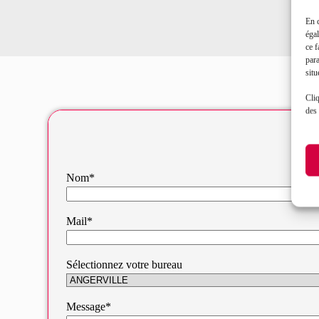
En 
égal
ce f
par
situ
Cliq
des 
Nom*
Mail*
Sélectionnez votre bureau
Message*