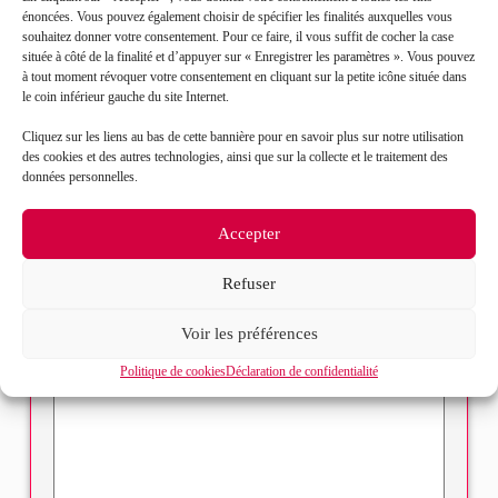
énoncées. Vous pouvez également choisir de spécifier les finalités auxquelles vous
souhaitez donner votre consentement. Pour ce faire, il vous suffit de cocher la case
située à côté de la finalité et d’appuyer sur « Enregistrer les paramètres ». Vous pouvez
Prénom*
à tout moment révoquer votre consentement en cliquant sur la petite icône située dans
le coin inférieur gauche du site Internet.
Mail*
Cliquez sur les liens au bas de cette bannière pour en savoir plus sur notre utilisation
des cookies et des autres technologies, ainsi que sur la collecte et le traitement des
données personnelles.
Objet de votre demande*
Accepter
Sélectionnez votre bureau
Refuser
Message*
Voir les préférences
Politique de cookies
Déclaration de confidentialité