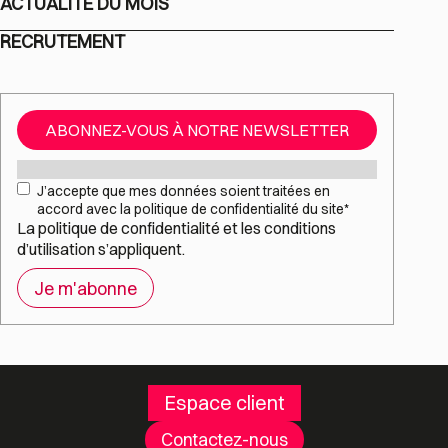
ACTUALITÉ DU MOIS
RECRUTEMENT
ABONNEZ-VOUS À NOTRE NEWSLETTER
Mail
*
RGPD
*
J’accepte que mes données soient traitées en
accord avec la politique de confidentialité du site
*
La
politique de confidentialité
et les
conditions
d’utilisation
s’appliquent.
Espace client
Contactez-nous